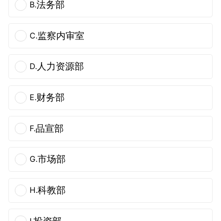
法务部
B.
监察内审室
C.
人力资源部
D.
财务部
E.
品宣部
F.
市场部
G.
科教部
H.
投资部
I.