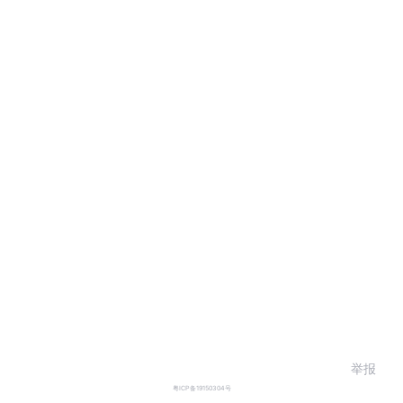
举报
粤ICP备19150304号